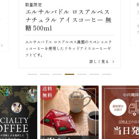
販売開始
ス
オーガニックアイスコーヒー
無
小川珈琲 直営店のアイスコーヒー「オーガニック
アイスブレンド」。2026年分販売開始。
詳しく見る
テ
ギ
る