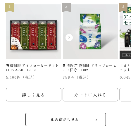
1
2
3
有機珈琲 アイスコーヒーギフト
期間限定 夏珈琲 ドリップコーヒ
【まと
OCYA-50 G019
ー 8杯分 D021
セット
通
通
通
5,400円（税込）
799円（税込）
6,64
常
常
常
価
価
価
格
格
格
詳しく見る
カートに入れる
他の商品も見る