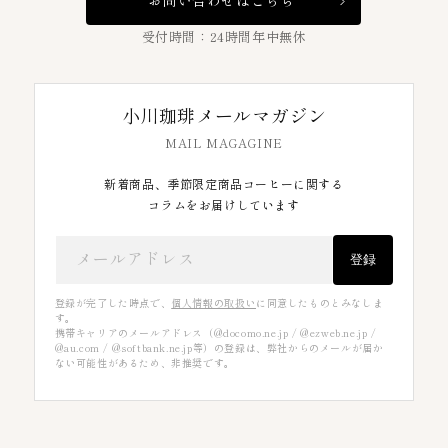
受付時間：24時間年中無休
小川珈琲メールマガジン
MAIL MAGAGINE
新着商品、季節限定商品コーヒーに関する
コラムをお届けしています
メールアドレス
登録
登録が完了した時点で、
個人情報の取扱い
に同意したものとみなしま
す。
携帯キャリアのメールアドレス（@docomo.ne.jp / @ezweb.ne.jp /
@au.com / @softbank.ne.jp等）の登録は、弊社からのメールが届か
ない可能性があるため、非推奨です。